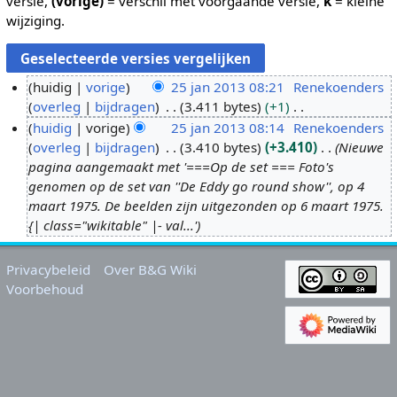
versie,
(vorige)
= verschil met voorgaande versie,
k
= kleine
wijziging.
huidig
vorige
25 jan 2013 08:21
Renekoenders
overleg
bijdragen
3.411 bytes
+1
2
G
huidig
vorige
25 jan 2013 08:14
Renekoenders
5
e
overleg
bijdragen
3.410 bytes
+3.410
Nieuwe
j
e
pagina aangemaakt met '===Op de set === Foto's
a
n
genomen op de set van ''De Eddy go round show'', op 4
n
b
maart 1975. De beelden zijn uitgezonden op 6 maart 1975.
2
e
{| class="wikitable" |- val...'
0
w
1
e
Privacybeleid
Over B&G Wiki
3
r
Voorbehoud
k
i
n
g
s