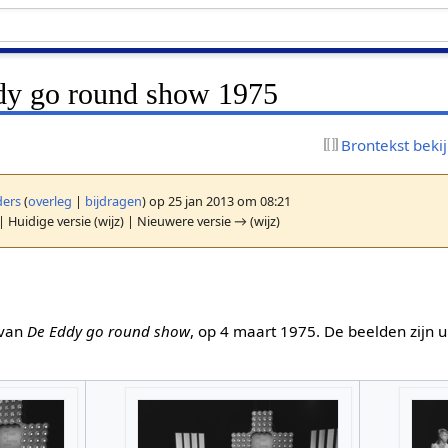
dy go round show 1975
Brontekst beki
ers
(
overleg
|
bijdragen
)
op 25 jan 2013 om 08:21
| Huidige versie (wijz) | Nieuwere versie → (wijz)
 van
De Eddy go round show
, op 4 maart 1975. De beelden zijn 