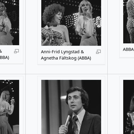
ABBA
&
Anni-Frid Lyngstad &
ABBA)
Agnetha Fältskog (ABBA)