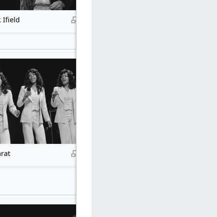
 Ifield
rat