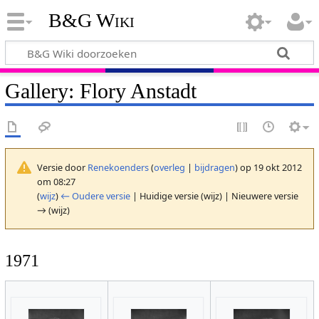
B&G Wiki
Gallery: Flory Anstadt
Versie door
Renekoenders
(
overleg
|
bijdragen
)
op 19 okt 2012
om 08:27
(
wijz
)
← Oudere versie
| Huidige versie (wijz) | Nieuwere versie
→ (wijz)
1971