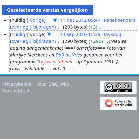
huidig
vorige
11 dec 2012 09:47
Renekoenders
overleg
bijdragen
293 bytes
+3
1
G
huidig
vorige
14 sep 2010 15:39
Mvkooij
1
e
overleg
bijdragen
290 bytes
+290
Nieuwe
d
1
e
pagina aangemaakt met '===Portretfoto=== Foto van
e
4
n
Marijke Merckens en
Dolf de Vries
genomen voor het
c
s
b
programma ''
Lily weet 't beter
'' op 5 januari 1981. {|
2
e
e
class="wikitable" |- val...'
0
p
w
1
2
e
Privacybeleid
Over B&G Wiki
2
0
r
Voorbehoud
1
k
0
i
n
g
s
s
a