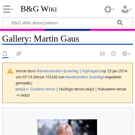
B&G Wiki
Gallery: Martin Gaus
Versie door
Renekoenders
(
overleg
|
bijdragen
)
op 23 jan 2014
om 07:13
(Versie 155242 van
Renekoenders
(
overleg
) ongedaan
gemaakt.)
(
wijz
)
← Oudere versie
| Huidige versie (wijz) | Nieuwere versie
→ (wijz)