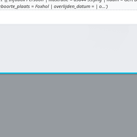
boorte_plaats = Foxhol | overlijden_datum = | o...'