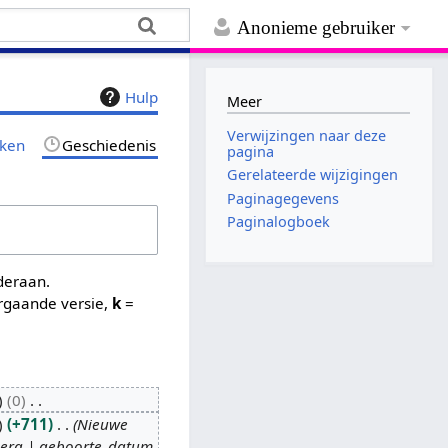
Anonieme gebruiker
Hulp
Meer
Verwijzingen naar deze
jken
Geschiedenis
pagina
Gerelateerde wijzigingen
Paginagegevens
Paginalogboek
nderaan.
rgaande versie,
k
=
0
+711
Nieuwe
 Berg | geboorte_datum