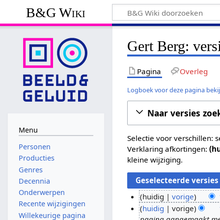
B&G Wiki
Gert Berg: vers
Pagina
Overleg
Logboek voor deze pagina beki
Naar versies zoe
Menu
Selectie voor verschillen:
Personen
Verklaring afkortingen:
(h
Producties
kleine wijziging.
Genres
Decennia
Onderwerpen
huidig
vorige
Recente wijzigingen
G
1
huidig
vorige
Willekeurige pagina
e
pagina aangemaakt met 