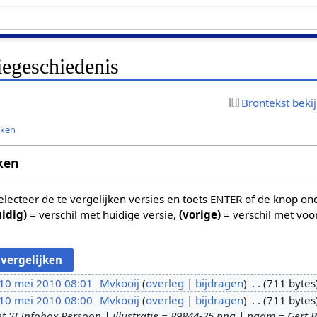
iegeschiedenis
Brontekst beki
jken
ken
 selecteer de te vergelijken versies en toets ENTER of de knop o
uidig)
= verschil met huidige versie,
(vorige)
= verschil met voo
10 mei 2010 08:01
Mvkooij
overleg
bijdragen
711 bytes
10 mei 2010 08:00
Mvkooij
overleg
bijdragen
711 bytes
'{{ Infobox Persoon | illustratie = 89844-35.png‎ | naam = Gert