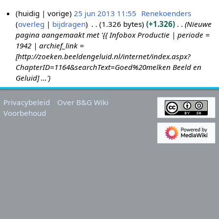
huidig
vorige
25 jun 2013 11:55
Renekoenders
overleg
bijdragen
1.326 bytes
+1.326
Nieuwe
2
pagina aangemaakt met '{{ Infobox Productie | periode =
5
1942 | archief_link =
j
[http://zoeken.beeldengeluid.nl/internet/index.aspx?
u
ChapterID=1164&searchText=Goed%20melken Beeld en
n
Geluid] ...'
2
0
Privacybeleid
Over B&G Wiki
1
Voorbehoud
3