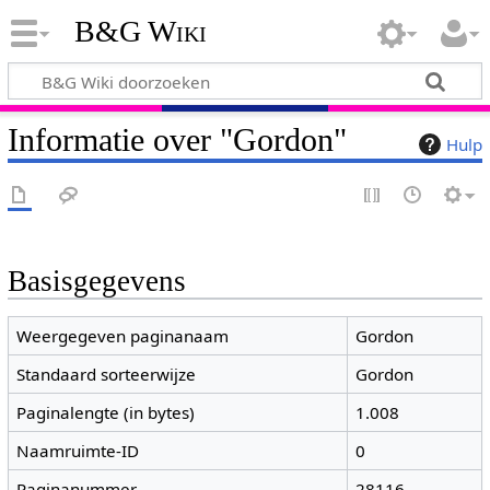
B&G Wiki
Informatie over "Gordon"
Hulp
Basisgegevens
Weergegeven paginanaam
Gordon
Standaard sorteerwijze
Gordon
Paginalengte (in bytes)
1.008
Naamruimte-ID
0
Paginanummer
28116