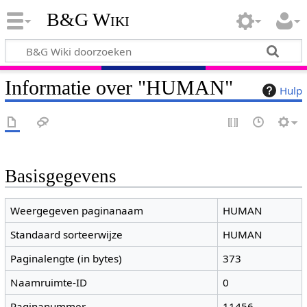
B&G Wiki
Informatie over "HUMAN"
Hulp
Basisgegevens
Weergegeven paginanaam
HUMAN
Standaard sorteerwijze
HUMAN
Paginalengte (in bytes)
373
Naamruimte-ID
0
Paginanummer
11456