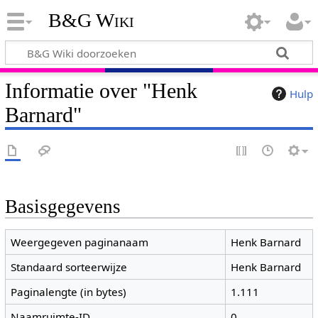
B&G Wiki
Informatie over "Henk
Hulp
Barnard"
Basisgegevens
Weergegeven paginanaam
Henk Barnard
Standaard sorteerwijze
Henk Barnard
Paginalengte (in bytes)
1.111
Naamruimte-ID
0