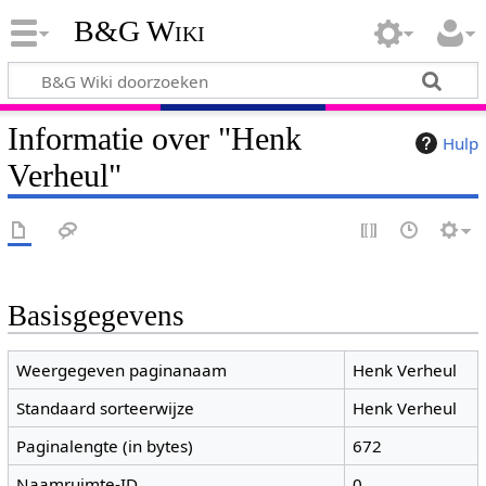
B&G Wiki
Informatie over "Henk
Hulp
Verheul"
Basisgegevens
Weergegeven paginanaam
Henk Verheul
Standaard sorteerwijze
Henk Verheul
Paginalengte (in bytes)
672
Naamruimte-ID
0