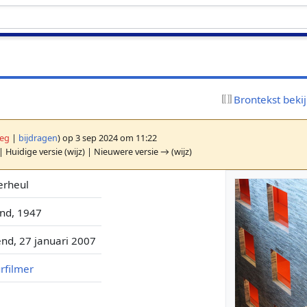
Brontekst beki
leg
|
bijdragen
)
op 3 sep 2024 om 11:22
| Huidige versie (wijz) | Nieuwere versie → (wijz)
erheul
nd, 1947
nd, 27 januari 2007
rfilmer