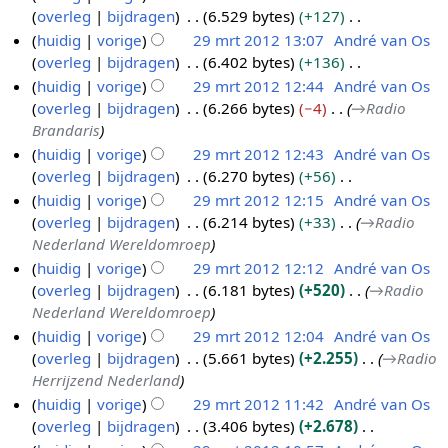
a
s
n
k
e
n
overleg
bijdragen
6.529 bytes
+127
t
a
n
m
s
g
i
e
g
G
i
huidig
vorige
29 mrt 2012 13:07
André van Os
t
v
e
a
s
n
n
e
n
overleg
bijdragen
6.402 bytes
+136
t
a
n
m
s
g
b
e
g
G
i
huidig
vorige
29 mrt 2012 12:44
André van Os
t
v
e
a
s
e
n
e
n
overleg
bijdragen
6.266 bytes
−4
→
Radio
t
a
n
m
s
w
b
e
g
Brandaris
i
t
v
e
a
e
e
n
n
huidig
vorige
29 mrt 2012 12:43
André van Os
t
a
n
m
r
w
b
g
overleg
bijdragen
6.270 bytes
+56
i
t
v
e
k
e
e
G
n
huidig
vorige
29 mrt 2012 12:15
André van Os
t
a
n
i
r
w
e
g
overleg
bijdragen
6.214 bytes
+33
→
Radio
i
t
v
n
k
e
e
Nederland Wereldomroep
n
t
a
g
i
r
n
g
huidig
vorige
29 mrt 2012 12:12
André van Os
i
t
s
n
k
b
overleg
bijdragen
6.181 bytes
+520
→
Radio
n
t
s
g
i
e
Nederland Wereldomroep
g
i
a
s
n
w
huidig
vorige
29 mrt 2012 12:04
André van Os
n
m
s
g
e
overleg
bijdragen
5.661 bytes
+2.255
→
Radio
g
e
a
s
r
Herrijzend Nederland
n
m
s
k
huidig
vorige
29 mrt 2012 11:42
André van Os
v
e
a
i
overleg
bijdragen
3.406 bytes
+2.678
a
n
m
n
G