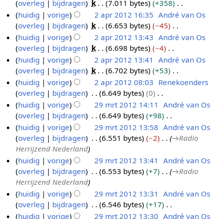
n
e
overleg
bijdragen
k
7.011 bytes
+358
p
m
s
g
i
r
w
b
e
G
huidig
vorige
2 apr 2012 16:35
André van Os
r
e
a
s
n
k
e
e
n
e
overleg
bijdragen
k
6.653 bytes
−45
2
2
n
m
s
g
i
r
w
b
e
G
huidig
vorige
2 apr 2012 13:43
André van Os
0
a
v
e
a
s
n
k
e
e
n
e
overleg
bijdragen
k
6.698 bytes
−4
a
1
p
n
m
s
g
i
r
w
b
e
G
t
huidig
vorige
2 apr 2012 13:41
André van Os
2
r
v
e
a
s
n
k
e
e
n
e
t
overleg
bijdragen
k
6.702 bytes
+53
a
2
n
m
s
g
i
r
w
b
e
i
G
t
huidig
vorige
2 apr 2012 08:03
Renekoenders
0
v
e
a
s
n
k
e
e
n
n
e
t
overleg
bijdragen
6.649 bytes
0
a
1
n
m
s
g
i
r
w
b
g
e
i
G
t
huidig
vorige
29 mrt 2012 14:11
André van Os
2
v
e
a
s
n
k
e
e
n
n
e
t
overleg
bijdragen
6.649 bytes
+98
a
2
n
m
s
g
i
r
w
b
g
e
i
G
t
huidig
vorige
29 mrt 2012 13:58
André van Os
9
v
e
a
s
n
k
e
e
n
n
e
t
overleg
bijdragen
6.551 bytes
−2
→
Radio
a
m
n
m
s
g
i
r
w
b
g
e
i
Herrijzend Nederland
t
r
v
e
a
s
n
k
e
e
n
n
t
huidig
vorige
29 mrt 2012 13:41
André van Os
a
t
n
m
s
g
i
r
w
b
g
i
overleg
bijdragen
6.553 bytes
+7
→
Radio
t
2
v
e
a
s
n
k
e
e
n
Herrijzend Nederland
t
a
0
n
m
s
g
i
r
w
g
i
huidig
vorige
29 mrt 2012 13:31
André van Os
t
1
v
e
a
s
n
k
e
n
overleg
bijdragen
6.546 bytes
+17
t
a
2
n
m
s
g
i
r
g
G
i
huidig
vorige
29 mrt 2012 13:30
André van Os
t
v
e