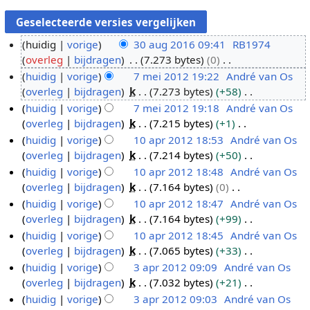
huidig
vorige
30 aug 2016 09:41
RB1974
overleg
bijdragen
7.273 bytes
0
3
G
huidig
vorige
7 mei 2012 19:22
André van Os
0
e
overleg
bijdragen
k
7.273 bytes
+58
a
7
e
G
huidig
vorige
7 mei 2012 19:18
André van Os
u
m
n
e
overleg
bijdragen
k
7.215 bytes
+1
g
e
b
e
G
huidig
vorige
10 apr 2012 18:53
André van Os
2
i
e
n
e
overleg
bijdragen
k
7.214 bytes
+50
0
2
1
w
b
e
G
huidig
vorige
10 apr 2012 18:48
André van Os
1
0
0
e
e
n
e
overleg
bijdragen
k
7.164 bytes
0
6
1
a
r
w
b
e
G
huidig
vorige
10 apr 2012 18:47
André van Os
2
p
k
e
e
n
e
overleg
bijdragen
k
7.164 bytes
+99
r
i
r
w
b
e
G
huidig
vorige
10 apr 2012 18:45
André van Os
2
n
k
e
e
n
e
overleg
bijdragen
k
7.065 bytes
+33
0
g
i
r
w
b
e
G
huidig
vorige
3 apr 2012 09:09
André van Os
1
s
n
k
e
e
n
e
overleg
bijdragen
k
7.032 bytes
+21
2
3
s
g
i
r
w
b
e
G
huidig
vorige
3 apr 2012 09:03
André van Os
a
a
s
n
k
e
e