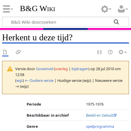
B&G Wiki
Herkent u deze tijd?
Versie door
Goswinvd
(
overleg
|
bijdragen
)
op 28 jul 2010 om
12:58
(
wijz
)
← Oudere versie
| Huidige versie (wijz) | Nieuwere versie
→ (wijz)
Periode
1975-1976
Beschikbaar in archief
Beeld en Geluid
Genre
spelprogramma