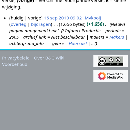
versie,
(vorige)
= verschil met voorgaande versie,
k
= kleine
wijziging.
huidig
vorige
16 sep 2010 09:02
Mvkooij
overleg
bijdragen
1.656 bytes
+1.656
Nieuwe
1
pagina aangemaakt met '{{ Infobox Productie | periode =
6
2005 | archief_link = Niet beschikbaar | makers =
Makers
|
s
achtergrond_info = | genre =
Hoorspel
| ...'
e
p
Privacybeleid
Over B&G Wiki
2
Voorbehoud
0
1
0