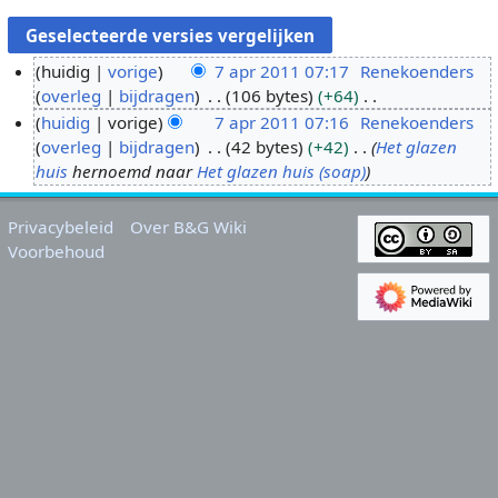
huidig
vorige
7 apr 2011 07:17
Renekoenders
overleg
bijdragen
106 bytes
+64
7
G
huidig
vorige
7 apr 2011 07:16
Renekoenders
a
e
overleg
bijdragen
42 bytes
+42
Het glazen
p
e
huis
hernoemd naar
Het glazen huis (soap)
r
n
2
b
0
Privacybeleid
Over B&G Wiki
e
1
Voorbehoud
w
1
e
r
k
i
n
g
s
s
a