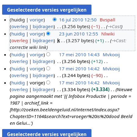
huidig
vorige
16 jul 2010 12:50
Bvspall
overleg
bijdragen
3.256 bytes
−1
→
Cast
1
huidig
vorige
23 jun 2010 12:55
Nlwiki
6
overleg
bijdragen
k
3.257 bytes
+1
→
Cast
:
j
2
correctie wiki link
u
3
huidig
vorige
17 mei 2010 14:43
Mvkooij
l
j
overleg
bijdragen
3.256 bytes
+12
1
2
u
G
huidig
vorige
17 mei 2010 14:42
Mvkooij
7
0
n
e
overleg
bijdragen
3.244 bytes
−90
m
1
2
e
G
huidig
vorige
17 mei 2010 14:42
Mvkooij
e
0
0
n
e
overleg
bijdragen
3.334 bytes
+3.334
Nieuwe
i
1
b
e
pagina aangemaakt met '{{ Infobox Productie | periode =
2
0
e
n
1987 | archief_link =
0
w
b
[http://zoeken.beeldengeluid.nl/internet/index.aspx?
1
e
e
ChapterID=1164&searchText=vroeger%20is%20dood Beeld
0
r
w
en Gelui...'
k
e
i
r