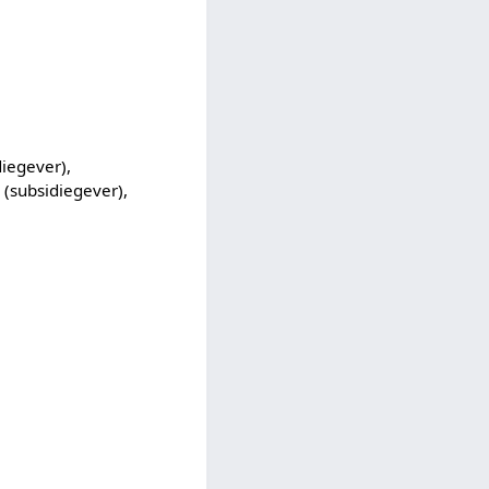
diegever),
(subsidiegever),