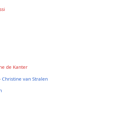
si
ine de Kanter
-
Christine van Stralen
n