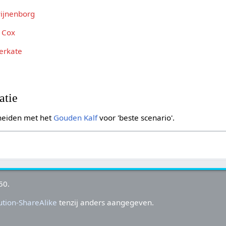
Pijnenborg
 Cox
erkate
atie
cheiden met het
Gouden Kalf
voor 'beste scenario'.
50.
tion-ShareAlike
tenzij anders aangegeven.