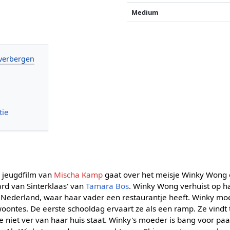
Medium
tie
 jeugdfilm van
Mischa Kamp
gaat over het meisje Winky Wong 
ard van Sinterklaas' van
Tamara Bos
. Winky Wong verhuist op h
 Nederland, waar haar vader een restaurantje heeft. Winky m
ontes. De eerste schooldag ervaart ze als een ramp. Ze vindt tr
je niet ver van haar huis staat. Winky's moeder is bang voor p