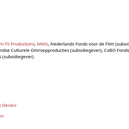
lm-TV Productions
,
MMG
, Nederlands Fonds voor de Film (subsi
ndse Culturele Omroepproducties (subsidiegever), CoBO Fonds 
 (subsidiegever)
n Decleir
an