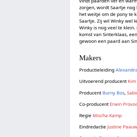
vindt paarden lief en war
zorgen, wordt Saartje nog 
het weitje om de pony te k
Saartje. Zij wil Winky wel 
Winky is nog veel te klein.
komst van Sinterklaas, een
gewoon een paard aan Sin
Makers
Productieleiding
Alexandr
Uitvoerend producent
Kim
Producent
Burny Bos
,
Sabi
Co-producent
Erwin Provo
Regie
Mischa Kamp
Eindredactie
Justine Paau