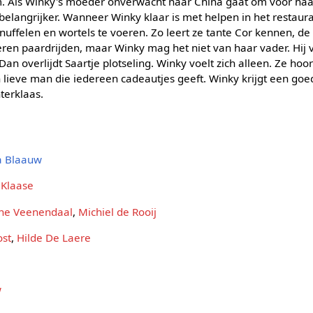
m. Als Winky's moeder onverwacht naar China gaat om voor haa
belangrijker. Wanneer Winky klaar is met helpen in het restauran
nuffelen en wortels te voeren. Zo leert ze tante Cor kennen, d
leren paardrijden, maar Winky mag het niet van haar vader. Hij v
 Dan overlijdt Saartje plotseling. Winky voelt zich alleen. Ze hoo
 lieve man die iedereen cadeautjes geeft. Winky krijgt een goe
terklaas.
a Blaauw
 Klaase
ne Veenendaal
,
Michiel de Rooij
ost
,
Hilde De Laere
w