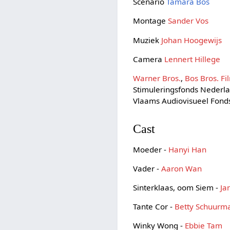
Scenario
Tamara Bos
Montage
Sander Vos
Muziek
Johan Hoogewijs
Camera
Lennert Hillege
Warner Bros.
,
Bos Bros. Fi
Stimuleringsfonds Nederla
Vlaams Audiovisueel Fonds
Cast
Moeder -
Hanyi Han
Vader -
Aaron Wan
Sinterklaas, oom Siem -
Ja
Tante Cor -
Betty Schuurm
Winky Wong -
Ebbie Tam