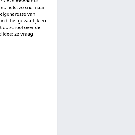
r zieke moeder te
t, fietst ze snel naar
e eigenaresse van
indt het gevaarlijk en
rt op school over de
d idee: ze vraag