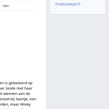
Productielijst P
Film
en is gebaseerd op
aar zesde met haar
oet wennen aan de
oost bij Saartje, een
aarden, maar Winky