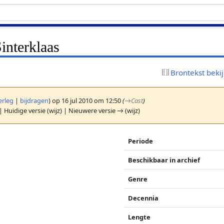
interklaas
Brontekst beki
erleg
|
bijdragen
)
op 16 jul 2010 om 12:50
(
→
Cast
)
| Huidige versie (wijz) | Nieuwere versie → (wijz)
Periode
Beschikbaar in archief
Genre
Decennia
Lengte