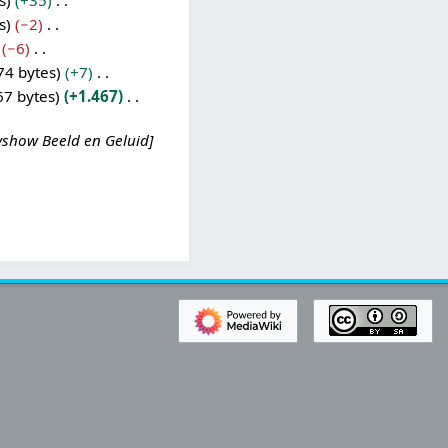
s
+35
s
−2
−6
74 bytes
+7
67 bytes
+1.467
yshow Beeld en Geluid]