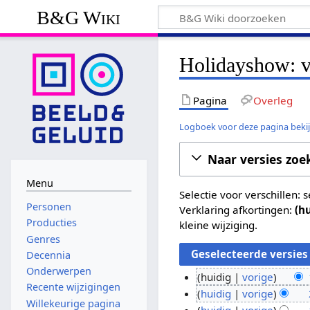
B&G Wiki
Holidayshow: v
Pagina
Overleg
Logboek voor deze pagina beki
Naar versies zoe
Menu
Selectie voor verschillen:
Personen
Verklaring afkortingen:
(h
Producties
kleine wijziging.
Genres
Decennia
Onderwerpen
huidig
vorige
Recente wijzigingen
G
1
huidig
vorige
Willekeurige pagina
e
G