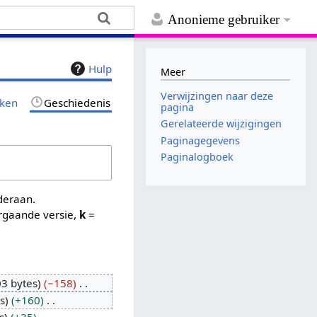
Anonieme gebruiker
Hulp
Meer
Verwijzingen naar deze
jken
Geschiedenis
pagina
Gerelateerde wijzigingen
Paginagegevens
Paginalogboek
nderaan.
rgaande versie,
k
=
03 bytes
−158
s
+160