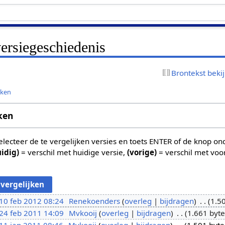
ersiegeschiedenis
Brontekst beki
jken
ken
 selecteer de te vergelijken versies en toets ENTER of de knop o
uidig)
= verschil met huidige versie,
(vorige)
= verschil met voo
10 feb 2012 08:24
Renekoenders
overleg
bijdragen
1.5
24 feb 2011 14:09
Mvkooij
overleg
bijdragen
1.661 byte