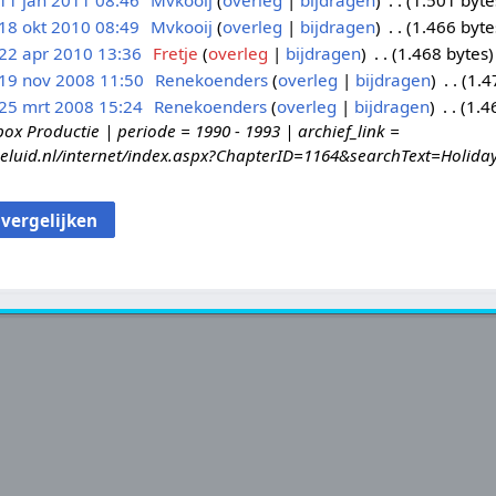
11 jan 2011 08:46
Mvkooij
overleg
bijdragen
1.501 byte
18 okt 2010 08:49
Mvkooij
overleg
bijdragen
1.466 byte
22 apr 2010 13:36
Fretje
overleg
bijdragen
1.468 bytes
19 nov 2008 11:50
Renekoenders
overleg
bijdragen
1.4
25 mrt 2008 15:24
Renekoenders
overleg
bijdragen
1.4
ox Productie | periode = 1990 - 1993 | archief_link =
geluid.nl/internet/index.aspx?ChapterID=1164&searchText=Holida