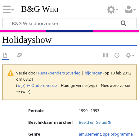
B&G Wiki
Holidayshow
Versie door
Renekoenders
(
overleg
|
bijdragen
)
op 10 feb 2012
om 08:24
(
wijz
)
← Oudere versie
| Huidige versie (wijz) | Nieuwere versie
→ (wijz)
Periode
1990 - 1993
Beschikbaar in archief
Beeld en Geluid
Genre
amusement
,
spelprogramma