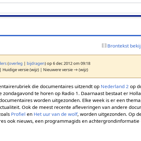
Brontekst beki
ers
(
overleg
|
bijdragen
)
op 6 dec 2012 om 09:18
| Huidige versie (wijz) | Nieuwere versie → (wijz)
ntairerubriek die documentaires uitzendt op
Nederland 2
op d
re zondagavond te horen op Radio 1. Daarnaast bestaat er Holl
7 documentaires worden uitgezonden. Elke week is er een them
actualiteit. Ook de meest recente afleveringen van andere doc
 zoals
Profiel
en
Het uur van de wolf
, worden uitgezonden. Op d
ires ook nieuws, een programmagids en achtergrondinformatie