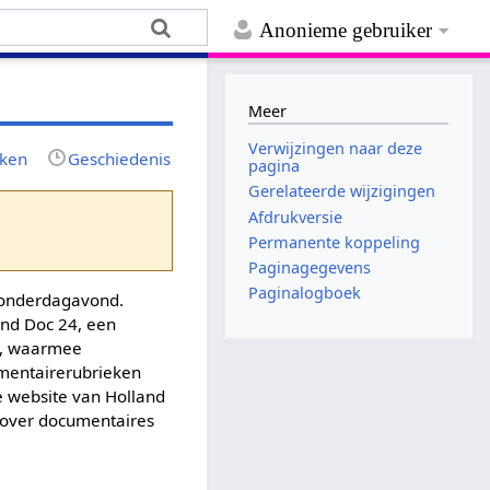
Anonieme gebruiker
Meer
Verwijzingen naar deze
jken
Geschiedenis
pagina
Gerelateerde wijzigingen
Afdrukversie
Permanente koppeling
Paginagegevens
Paginalogboek
onderdagavond.
and Doc 24, een
a, waarmee
umentairerubrieken
e website van Holland
 over documentaires