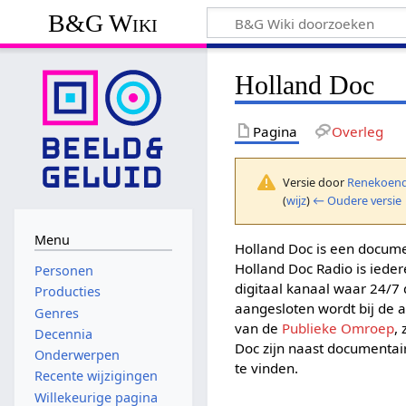
B&G Wiki
Holland Doc
Pagina
Overleg
Versie door
Renekoend
(
wijz
)
← Oudere versie
Menu
Holland Doc is een docume
Holland Doc Radio is iede
Personen
digitaal kanaal waar 24/
Producties
aangesloten wordt bij de 
Genres
van de
Publieke Omroep
,
Decennia
Doc zijn naast documenta
Onderwerpen
te vinden.
Recente wijzigingen
Willekeurige pagina