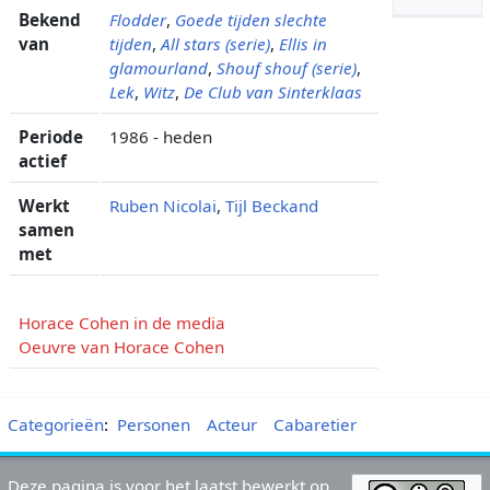
Bekend
Flodder
,
Goede tijden slechte
van
tijden
,
All stars (serie)
,
Ellis in
glamourland
,
Shouf shouf (serie)
,
Lek
,
Witz
,
De Club van Sinterklaas
Periode
1986 - heden
actief
Werkt
Ruben Nicolai
,
Tijl Beckand
samen
met
Horace Cohen in de media
Oeuvre van Horace Cohen
Categorieën
:
Personen
Acteur
Cabaretier
Deze pagina is voor het laatst bewerkt op