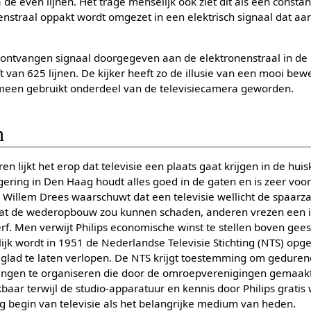
e even lijnen. Het trage menselijk ook ziet dit als een consta
enstraal oppakt wordt omgezet in een elektrisch signaal dat a
 ontvangen signaal doorgegeven aan de elektronenstraal in de
t van 625 lijnen. De kijker heeft zo de illusie van een mooi be
emeen gebruikt onderdeel van de televisiecamera geworden.
n
n lijkt het erop dat televisie een plaats gaat krijgen in de hui
regering in Den Haag houdt alles goed in de gaten en is zeer voo
Willem Drees waarschuwt dat een televisie wellicht de spaar
wat de wederopbouw zou kunnen schaden, anderen vrezen een i
. Men verwijt Philips economische winst te stellen boven geest
ijk wordt in 1951 de Nederlandse Televisie Stichting (NTS) opg
d glad te laten verlopen. De NTS krijgt toestemming om geduren
ndingen te organiseren die door de omroepverenigingen gemaa
kbaar terwijl de studio-apparatuur en kennis door Philips grati
ig begin van televisie als het belangrijke medium van heden.