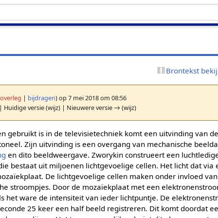
Brontekst beki
(
overleg
|
bijdragen
)
op 7 mei 2018 om 08:56
| Huidige versie (wijz) | Nieuwere versie → (wijz)
en gebruikt is in de televisietechniek komt een uitvinding van 
toneel. Zijn uitvinding is een overgang van mechanische beelda
ng
en dito beeldweergave. Zworykin construeert een luchtledig
e bestaat uit miljoenen lichtgevoelige cellen. Het licht dat via
mozaïekplaat. De lichtgevoelige cellen maken onder invloed v
ische stroompjes. Door de mozaïekplaat met een elektronenstroo
als het ware de intensiteit van ieder lichtpuntje. De elektronens
conde 25 keer een half beeld registreren. Dit komt doordat eer