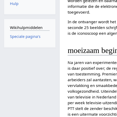
worden gelezen en daarna d
Hulp
informatie die de elektron
toegevoerd.
In de ontvanger wordt het
seconde 25 beelden schrijf
Wikihulpmiddelen
is de iconoscoop een alg
Speciale pagina's
moeizaam begi
Na jaren van experimentere
is daar positief over; de 
van toestemming. Premier 
arbeiders zal aantasten, 
vervlakking en smaakbederf
volksgezondheid. Uiteindel
van televisie in Nederlan
per week televisie-uitze
PTT stelt de zender beschi
is een uitermate voorzicht