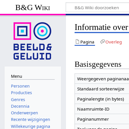
B&G Wiki
Informatie over
Pagina
Overleg
Basisgegevens
Menu
Weergegeven paginana
Personen
Standaard sorteerwijze
Producties
Paginalengte (in bytes)
Genres
Decennia
Naamruimte-ID
Onderwerpen
Paginanummer
Recente wijzigingen
Willekeurige pagina