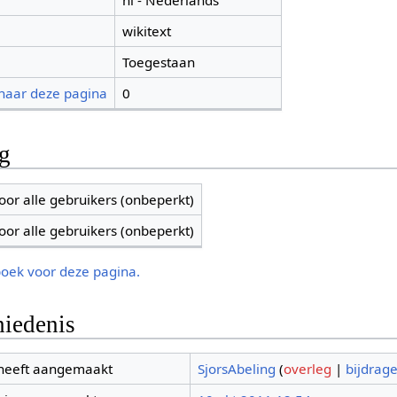
nl - Nederlands
wikitext
Toegestaan
 naar deze pagina
0
ng
oor alle gebruikers (onbeperkt)
oor alle gebruikers (onbeperkt)
boek voor deze pagina.
iedenis
 heeft aangemaakt
SjorsAbeling
(
overleg
|
bijdrag