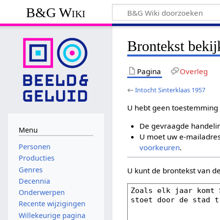
B&G Wiki
Brontekst bekij
Pagina
Overleg
←
Intocht Sinterklaas 1957
U hebt geen toestemming 
De gevraagde handelin
Menu
U moet uw e-mailadres 
Personen
voorkeuren
.
Producties
Genres
U kunt de brontekst van d
Decennia
Onderwerpen
Recente wijzigingen
Willekeurige pagina