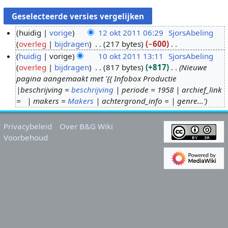
huidig
vorige
12 okt 2011 06:29
SjorsAbeling
overleg
bijdragen
217 bytes
−600
1
G
huidig
vorige
10 okt 2011 13:11
SjorsAbeling
2
e
overleg
bijdragen
817 bytes
+817
Nieuwe
o
1
e
pagina aangemaakt met '{{ Infobox Productie
k
0
n
|beschrijving =
beschrijving
| periode = 1958 | archief_link
t
o
b
= | makers =
Makers
| achtergrond_info = | genre...'
2
k
e
0
t
w
Privacybeleid
Over B&G Wiki
1
2
e
Voorbehoud
1
0
r
1
k
1
i
n
g
s
s
a