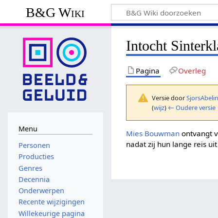
B&G Wiki
Intocht Sinterk
Pagina
Overleg
Versie door
SjorsAbeli
(
wijz
)
← Oudere versie
Menu
Mies Bouwman
ontvangt v
nadat zij hun lange reis u
Personen
Producties
Genres
Decennia
Onderwerpen
Recente wijzigingen
Willekeurige pagina