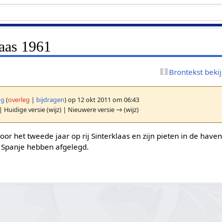
laas 1961
Brontekst beki
ng
(
overleg
|
bijdragen
)
op 12 okt 2011 om 06:43
| Huidige versie (wijz) | Nieuwere versie → (wijz)
oor het tweede jaar op rij Sinterklaas en zijn pieten in de ha
it Spanje hebben afgelegd.