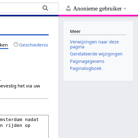
Anonieme gebruiker
Meer
Verwijzingen naar deze
jken
Geschiedenis
pagina
Gerelateerde wijzigingen
Paginagegevens
Paginalogboek
.
evestig het via uw