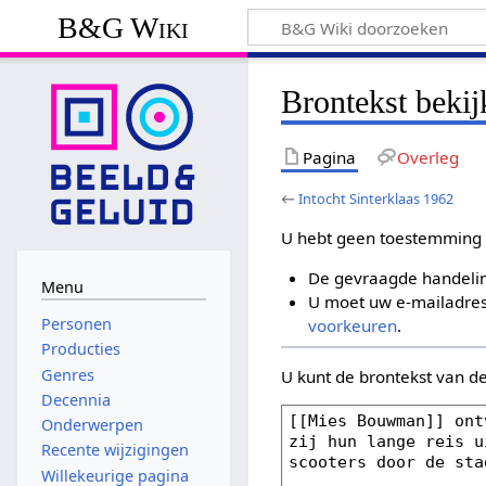
B&G Wiki
Brontekst bekij
Pagina
Overleg
←
Intocht Sinterklaas 1962
U hebt geen toestemming 
De gevraagde handelin
Menu
U moet uw e-mailadres 
Personen
voorkeuren
.
Producties
Genres
U kunt de brontekst van d
Decennia
Onderwerpen
Recente wijzigingen
Willekeurige pagina