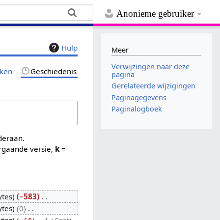
Anonieme gebruiker
Hulp
Meer
Verwijzingen naar deze
jken
Geschiedenis
pagina
Gerelateerde wijzigingen
Paginagegevens
Paginalogboek
nderaan.
rgaande versie,
k
=
ytes
−583
ytes
0