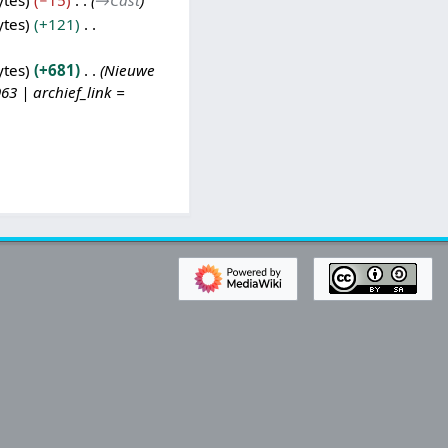
ytes
−15
→
Cast
ytes
+121
ytes
+681
Nieuwe
63 | archief_link =