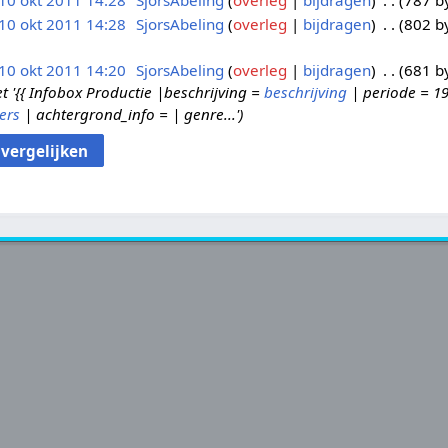
10 okt 2011 14:28
SjorsAbeling
overleg
bijdragen
787 b
10 okt 2011 14:28
SjorsAbeling
overleg
bijdragen
802 b
10 okt 2011 14:20
SjorsAbeling
overleg
bijdragen
681 b
'{{ Infobox Productie |beschrijving =
beschrijving
| periode = 19
ers
| achtergrond_info = | genre...'