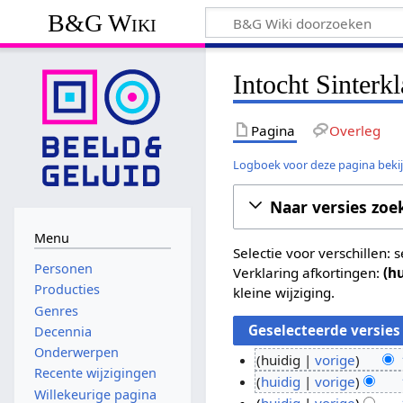
B&G Wiki
Intocht Sinterk
Pagina
Overleg
Logboek voor deze pagina beki
Naar versies zoe
Menu
Selectie voor verschillen:
Personen
Verklaring afkortingen:
(h
Producties
kleine wijziging.
Genres
Decennia
Onderwerpen
huidig
vorige
Recente wijzigingen
G
1
huidig
vorige
Willekeurige pagina
e
G