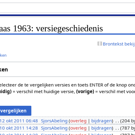
laas 1963: versiegeschiedenis
Brontekst beki
jken
ken
 selecteer de te vergelijken versies en toets ENTER of de knop o
uidig)
= verschil met huidige versie,
(vorige)
= verschil met voo
12 okt 2011 06:48
SjorsAbeling
overleg
bijdragen
204 b
10 okt 2011 14:28
SjorsAbeling
overleg
bijdragen
787 b