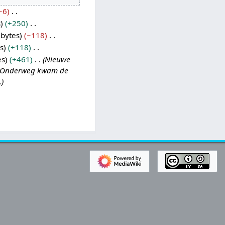
−6
s
+250
 bytes
−118
s
+118
es
+461
Nieuwe
am. Onderweg kwam de
.