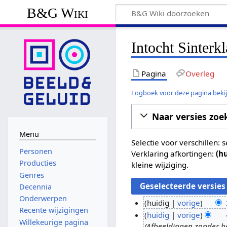
B&G Wiki
Intocht Sinterk
Pagina
Overleg
Logboek voor deze pagina beki
Naar versies zoe
Menu
Selectie voor verschillen:
Personen
Verklaring afkortingen:
(h
Producties
kleine wijziging.
Genres
Decennia
Onderwerpen
huidig
vorige
Recente wijzigingen
G
2
huidig
vorige
Willekeurige pagina
e
Afbeeldingen zonder 