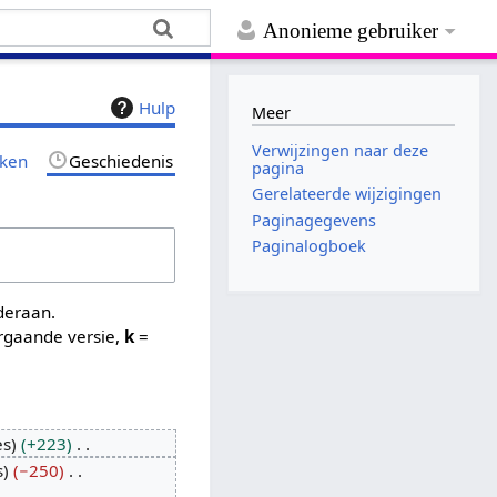
Anonieme gebruiker
Hulp
Meer
Verwijzingen naar deze
jken
Geschiedenis
pagina
Gerelateerde wijzigingen
Paginagegevens
Paginalogboek
nderaan.
rgaande versie,
k
=
es
+223
s
−250