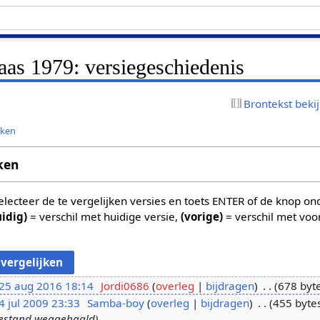
laas 1979: versiegeschiedenis
Brontekst beki
jken
ken
 selecteer de te vergelijken versies en toets ENTER of de knop o
uidig)
= verschil met huidige versie,
(vorige)
= verschil met voo
25 aug 2016 18:14
Jordi0686
overleg
bijdragen
678 byt
4 jul 2009 23:33
Samba-boy
overleg
bijdragen
455 byte
bestand weggehaald