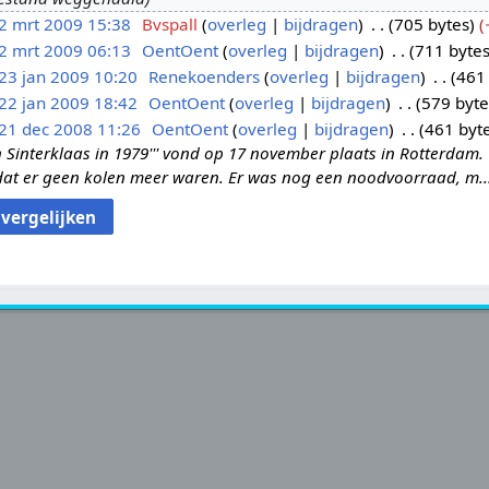
2 mrt 2009 15:38
Bvspall
overleg
bijdragen
705 bytes
2 mrt 2009 06:13
OentOent
overleg
bijdragen
711 byte
23 jan 2009 10:20
Renekoenders
overleg
bijdragen
461
22 jan 2009 18:42
OentOent
overleg
bijdragen
579 byte
21 dec 2008 11:26
OentOent
overleg
bijdragen
461 byt
an Sinterklaas in 1979''' vond op 17 november plaats in Rotterd
rdat er geen kolen meer waren. Er was nog een noodvoorraad, m..