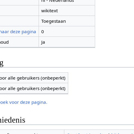
nl - Nederlands
wikitext
Toegestaan
 naar deze pagina
0
houd
Ja
ng
oor alle gebruikers (onbeperkt)
oor alle gebruikers (onbeperkt)
boek voor deze pagina.
iedenis