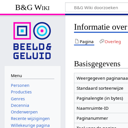
B&G Wiki
Informatie over
Pagina
Overleg
Basisgegevens
Menu
Weergegeven paginana
Personen
Standaard sorteerwijze
Producties
Paginalengte (in bytes)
Genres
Decennia
Naamruimte-ID
Onderwerpen
Paginanummer
Recente wijzigingen
Willekeurige pagina