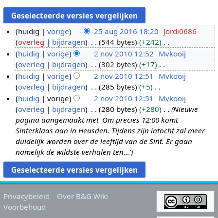
huidig
vorige
25 aug 2016 18:20
Jordi0686
overleg
bijdragen
544 bytes
+242
2
G
huidig
vorige
2 nov 2010 12:52
Mvkooij
5
e
overleg
bijdragen
302 bytes
+17
a
2
e
G
huidig
vorige
2 nov 2010 12:51
Mvkooij
u
n
n
e
overleg
bijdragen
285 bytes
+5
g
o
b
e
G
huidig
vorige
2 nov 2010 12:51
Mvkooij
2
v
e
n
e
overleg
bijdragen
280 bytes
+280
Nieuwe
0
2
w
b
e
pagina aangemaakt met 'Om precies 12:00 komt
1
0
e
e
n
Sinterklaas aan in Heusden. Tijdens zijn intocht zal meer
6
1
r
w
b
duidelijk worden over de leeftijd van de Sint. Er gaan
0
k
e
e
namelijk de wildste verhalen ten...'
i
r
w
n
k
e
g
i
r
s
n
k
Privacybeleid
Over B&G Wiki
s
g
i
Voorbehoud
a
s
n