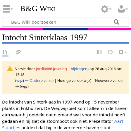
B&G Wiki
Intocht Sinterklaas 1997
Versie door
Jordi0686
(
overleg
|
bijdragen
)
op 26 aug 2016 om
13:18
(
wijz
)
← Oudere versie
| Huidige versie (wijz) | Nieuwere versie
→ (wijz)
De intocht van Sinterklaas in 1997 vond op 15 november
plaats in Enkhuizen. De Wegwijspiet komt alleen in de haven
aan waar hij ontdekt dat niemand wat voor de intocht heeft
gedaan en hij ziet de stoomboot ook niet. Presentator
Aart
Staartjes
ontdekt dat hij in de verkeerde haven staat