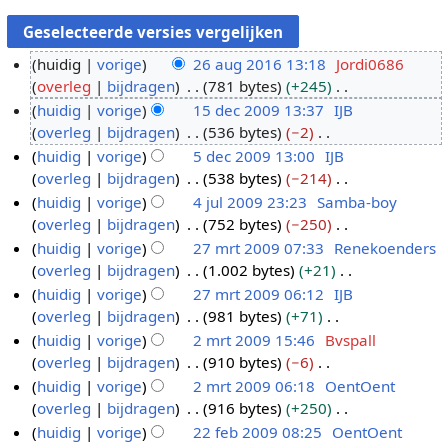
huidig
vorige
26 aug 2016 13:18
Jordi0686
overleg
bijdragen
781 bytes
+245
2
G
huidig
vorige
15 dec 2009 13:37
IJB
6
e
overleg
bijdragen
536 bytes
−2
a
1
e
G
huidig
vorige
5 dec 2009 13:00
IJB
u
5
n
e
overleg
bijdragen
538 bytes
−214
g
d
5
b
e
G
huidig
vorige
4 jul 2009 23:23
Samba-boy
2
e
d
e
n
e
overleg
bijdragen
752 bytes
−250
0
c
e
4
w
b
e
G
huidig
vorige
27 mrt 2009 07:33
Renekoenders
1
2
c
j
e
e
n
e
overleg
bijdragen
1.002 bytes
+21
6
0
2
u
2
r
w
b
e
G
huidig
vorige
27 mrt 2009 06:12
IJB
0
0
l
7
k
e
e
n
e
overleg
bijdragen
981 bytes
+71
9
0
2
m
i
r
w
b
e
G
huidig
vorige
2 mrt 2009 15:46
Bvspall
9
0
r
n
k
e
e
n
e
overleg
bijdragen
910 bytes
−6
0
t
2
g
i
r
w
b
e
G
huidig
vorige
2 mrt 2009 06:18
OentOent
9
2
m
s
n
k
e
e
n
e
overleg
bijdragen
916 bytes
+250
0
r
s
g
i
r
w
b
e
G
huidig
vorige
22 feb 2009 08:25
OentOent
0
t
a
s
n
k
e
e