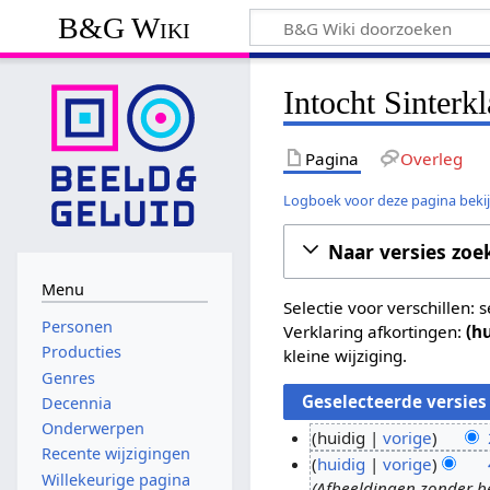
B&G Wiki
Intocht Sinterk
Pagina
Overleg
Logboek voor deze pagina beki
Naar versies zoe
Menu
Selectie voor verschillen:
Personen
Verklaring afkortingen:
(h
Producties
kleine wijziging.
Genres
Decennia
Onderwerpen
huidig
vorige
Recente wijzigingen
G
2
huidig
vorige
Willekeurige pagina
e
Afbeeldingen zonder 