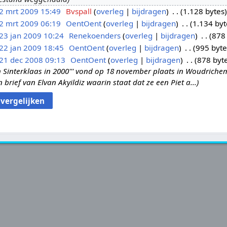
2 mrt 2009 15:49
Bvspall
overleg
bijdragen
1.128 bytes
2 mrt 2009 06:19
OentOent
overleg
bijdragen
1.134 byt
23 jan 2009 10:24
Renekoenders
overleg
bijdragen
878
22 jan 2009 18:45
OentOent
overleg
bijdragen
995 byte
21 dec 2008 09:13
OentOent
overleg
bijdragen
878 byt
an Sinterklaas in 2000''' vond op 18 november plaats in Woudrich
 brief van Elvan Akyildiz waarin staat dat ze een Piet a...