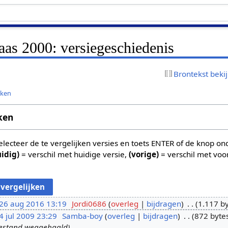
laas 2000: versiegeschiedenis
Brontekst beki
jken
ken
 selecteer de te vergelijken versies en toets ENTER of de knop o
uidig)
= verschil met huidige versie,
(vorige)
= verschil met voo
26 aug 2016 13:19
Jordi0686
overleg
bijdragen
1.117 b
4 jul 2009 23:29
Samba-boy
overleg
bijdragen
872 byte
bestand weggehaald