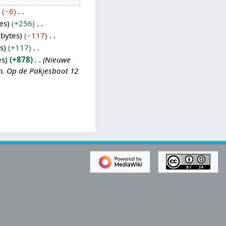
−6
es
+256
 bytes
−117
s
+117
es
+878
Nieuwe
em. Op de Pakjesboot 12