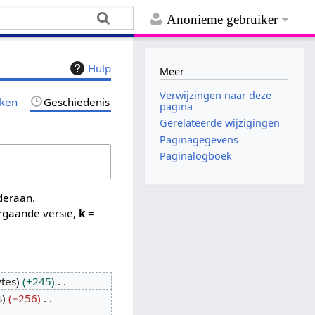
Anonieme gebruiker
Hulp
Meer
Verwijzingen naar deze
jken
Geschiedenis
pagina
Gerelateerde wijzigingen
Paginagegevens
Paginalogboek
nderaan.
rgaande versie,
k
=
ytes
+245
s
−256