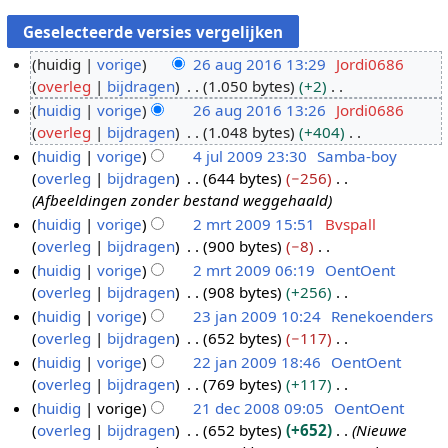
huidig
vorige
26 aug 2016 13:29
Jordi0686
overleg
bijdragen
1.050 bytes
+2
2
G
huidig
vorige
26 aug 2016 13:26
Jordi0686
6
e
overleg
bijdragen
1.048 bytes
+404
a
e
G
huidig
vorige
4 jul 2009 23:30
Samba-boy
u
n
e
overleg
bijdragen
644 bytes
−256
g
4
b
e
Afbeeldingen zonder bestand weggehaald
2
j
e
n
huidig
vorige
2 mrt 2009 15:51
Bvspall
0
u
w
b
overleg
bijdragen
900 bytes
−8
2
1
l
e
e
G
huidig
vorige
2 mrt 2009 06:19
OentOent
m
6
2
r
w
e
overleg
bijdragen
908 bytes
+256
r
0
k
e
e
G
huidig
vorige
23 jan 2009 10:24
Renekoenders
t
0
i
r
n
e
overleg
bijdragen
652 bytes
−117
2
2
9
n
k
b
e
G
huidig
vorige
22 jan 2009 18:46
OentOent
0
3
g
i
e
n
e
overleg
bijdragen
769 bytes
+117
0
j
2
s
n
w
b
e
G
huidig
vorige
21 dec 2008 09:05
OentOent
9
a
2
s
g
e
e
n
e
overleg
bijdragen
652 bytes
+652
Nieuwe
n
j
2
a
s
r
w
b