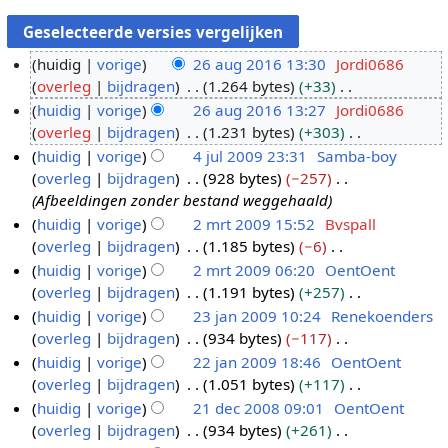
huidig
vorige
26 aug 2016 13:30
Jordi0686
overleg
bijdragen
1.264 bytes
+33
2
G
huidig
vorige
26 aug 2016 13:27
Jordi0686
6
e
overleg
bijdragen
1.231 bytes
+303
a
e
G
huidig
vorige
4 jul 2009 23:31
Samba-boy
u
n
e
overleg
bijdragen
928 bytes
−257
g
4
b
e
Afbeeldingen zonder bestand weggehaald
2
j
e
n
huidig
vorige
2 mrt 2009 15:52
Bvspall
0
u
w
b
overleg
bijdragen
1.185 bytes
−6
2
1
l
e
e
G
huidig
vorige
2 mrt 2009 06:20
OentOent
m
6
2
r
w
e
overleg
bijdragen
1.191 bytes
+257
r
0
k
e
e
G
huidig
vorige
23 jan 2009 10:24
Renekoenders
t
0
i
r
n
e
overleg
bijdragen
934 bytes
−117
2
2
9
n
k
b
e
G
huidig
vorige
22 jan 2009 18:46
OentOent
0
3
g
i
e
n
e
overleg
bijdragen
1.051 bytes
+117
0
j
2
s
n
w
b
e
G
huidig
vorige
21 dec 2008 09:01
OentOent
9
a
2
s
g
e
e
n
e
overleg
bijdragen
934 bytes
+261
n
j
2
a
s
r
w
b