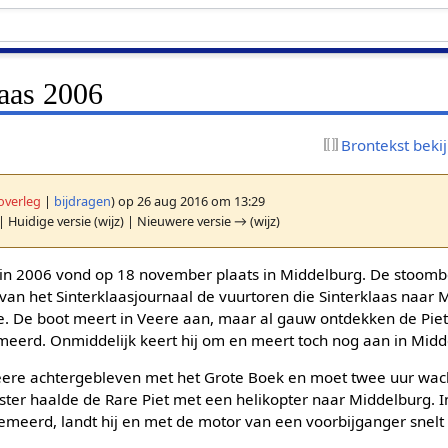
laas 2006
Brontekst beki
overleg
|
bijdragen
)
op 26 aug 2016 om 13:29
| Huidige versie (wijz) | Nieuwere versie → (wijz)
s in 2006 vond op 18 november plaats in Middelburg. De stoomb
van het Sinterklaasjournaal de vuurtoren die Sinterklaas naar
tte. De boot meert in Veere aan, maar al gauw ontdekken de Pie
meerd. Onmiddelijk keert hij om en meert toch nog aan in Midd
 Veere achtergebleven met het Grote Boek en moet twee uur wa
er haalde de Rare Piet met een helikopter naar Middelburg. 
emeerd, landt hij en met de motor van een voorbijganger snelt h