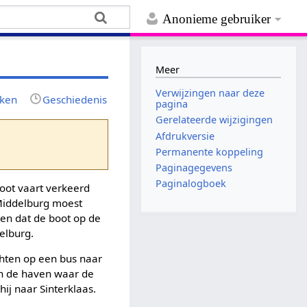
Anonieme gebruiker
Meer
Verwijzingen naar deze
jken
Geschiedenis
pagina
Gerelateerde wijzigingen
Afdrukversie
Permanente koppeling
Paginagegevens
Paginalogboek
oot vaart verkeerd
 Middelburg moest
ten dat de boot op de
elburg.
chten op een bus naar
In de haven waar de
ij naar Sinterklaas.