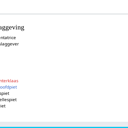
laggeving
ntatrice
slaggever
nterklaas
oofdpiet
spiet
llespiet
iet