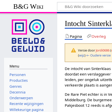
B&G Wiki
Intocht Sinterk
Pagina
Overleg
Versie door
Jordi0686
(
(
wijz
)
← Oudere versie
Menu
De intocht van Sinterklaa
doordat een verslaggever 
Personen
leiden, per ongeluk uitze
Producties
verkeerde plaats is aange
Genres
Decennia
De Rare Piet echter is in
Onderwerpen
Middelburg. De burgemeest
Recente wijzigingen
Pakjesboot 12 reeds is afg
Willekeurige pagina