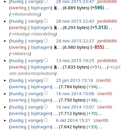
huidig
vorige
28 nov 2015 23:47
Jordi0686
n
2
6
m
s
g
i
overleg
bijdragen
k
8.889 bytes
+596
2
o
0
e
a
s
n
→
Rolverdeling
8
v
1
n
m
s
g
huidig
vorige
28 nov 2015 22:42
Jordi0686
n
2
6
v
e
a
s
overleg
bijdragen
k
8.293 bytes
+1.313
o
0
a
n
m
s
→
Huidige rolverdeling
v
1
t
v
e
a
huidig
vorige
28 nov 2015 22:27
Jordi0686
2
t
5
a
n
m
overleg
bijdragen
k
6.980 bytes
−855
i
0
t
v
e
→
Makers
n
1
t
a
n
huidig
vorige
13 nov 2015 19:25
Jordi0686
g
i
5
t
v
overleg
bijdragen
k
7.835 bytes
+51
→
Lijst
1
n
t
a
van aankomstplaatsen
3
g
i
t
huidig
vorige
25 jan 2015 15:16
User00
n
n
t
overleg
bijdragen
7.784 bytes
+34
2
o
g
i
G
huidig
vorige
16 nov 2014 15:08
User00
5
v
n
e
overleg
bijdragen
7.750 bytes
+38
j
1
2
g
e
G
huidig
vorige
16 nov 2014 15:07
User00
a
6
0
n
e
overleg
bijdragen
7.712 bytes
+70
n
n
1
b
e
G
huidig
vorige
6 okt 2014 15:21
User00
2
o
5
e
n
e
overleg
bijdragen
7.642 bytes
+33
0
v
6