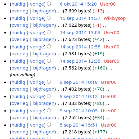
w
b
e
G
huidig
vorige
6 okt 2014 15:20
User00
1
2
o
e
e
n
e
overleg
bijdragen
7.609 bytes
−13
5
0
k
r
w
b
e
G
huidig
vorige
15 sep 2014 11:37
WikiSysop
1
t
k
e
e
n
e
overleg
bijdragen
7.622 bytes
−1
4
2
1
i
r
w
b
e
G
huidig
vorige
14 sep 2014 13:03
User00
0
5
n
k
e
e
n
e
overleg
bijdragen
7.623 bytes
+42
1
s
1
g
i
r
w
b
e
G
huidig
vorige
14 sep 2014 12:58
User00
4
e
4
s
n
k
e
e
n
e
overleg
bijdragen
7.581 bytes
+19
p
s
s
g
i
r
w
b
e
G
huidig
vorige
14 sep 2014 12:35
User00
2
e
a
s
n
k
e
e
n
e
overleg
bijdragen
7.562 bytes
+160
0
p
m
s
g
i
r
w
b
e
aanvulling
1
2
e
a
s
n
k
e
e
n
huidig
vorige
9 sep 2014 10:18
User00
4
0
n
m
s
g
i
r
w
b
overleg
bijdragen
7.402 bytes
+70
9
1
v
e
a
s
n
k
e
e
G
huidig
vorige
9 sep 2014 10:12
User00
s
a
4
n
m
s
g
i
r
w
e
overleg
bijdragen
7.332 bytes
+80
t
e
v
e
a
s
n
k
e
e
G
t
huidig
vorige
9 sep 2014 10:05
User00
p
a
n
m
s
g
i
r
n
e
i
overleg
bijdragen
7.252 bytes
+34
t
2
v
e
a
s
n
k
b
e
n
G
t
huidig
vorige
5 sep 2014 15:51
User00
0
a
n
m
s
g
i
e
n
g
e
i
overleg
bijdragen
7.218 bytes
+177
t
1
5
v
e
a
s
n
w
b
e
n
G
t