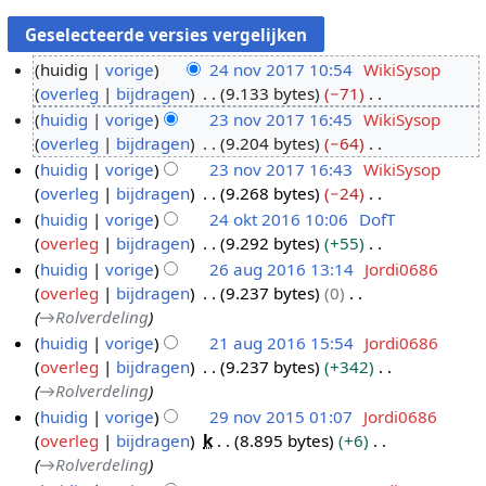
huidig
vorige
24 nov 2017 10:54
WikiSysop
overleg
bijdragen
9.133 bytes
−71
2
G
huidig
vorige
23 nov 2017 16:45
WikiSysop
4
e
overleg
bijdragen
9.204 bytes
−64
n
2
e
G
huidig
vorige
23 nov 2017 16:43
WikiSysop
o
3
n
e
overleg
bijdragen
9.268 bytes
−24
v
n
b
e
G
huidig
vorige
24 okt 2016 10:06
DofT
2
o
e
n
e
overleg
bijdragen
9.292 bytes
+55
0
v
2
w
b
e
G
huidig
vorige
26 aug 2016 13:14
Jordi0686
1
2
4
e
e
n
e
overleg
bijdragen
9.237 bytes
0
7
0
o
2
r
w
b
e
→
Rolverdeling
1
k
6
k
e
e
n
huidig
vorige
21 aug 2016 15:54
Jordi0686
7
t
a
i
r
w
b
overleg
bijdragen
9.237 bytes
+342
2
2
u
n
k
e
e
→
Rolverdeling
1
0
g
g
i
r
w
huidig
vorige
29 nov 2015 01:07
Jordi0686
a
1
2
s
n
k
e
overleg
bijdragen
k
8.895 bytes
+6
2
u
6
0
s
g
i
r
→
Rolverdeling
9
g
1
a
s
n
k