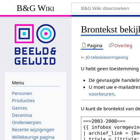
B&G Wiki
Brontekst beki
Pagina
Overleg
←
JO-televisievormgeving
U hebt geen toestemming 
De gevraagde handelin
Menu
U moet uw e-mailadres 
Personen
voorkeuren
.
Producties
Genres
U kunt de brontekst van d
Decennia
Onderwerpen
Recente wijzigingen
Willekeurige pagina