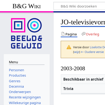
B&G Wiki
JO-televisievo
Pagina
Overleg
Versie door
Liselotte 
(
wijz
)
← Oudere versie
Menu
2003-2008
Personen
Producties
Beschikbaar in archief
Genres
Decennia
Trivia
Onderwerpen
Recente wijzigingen
Willekeurige pagina