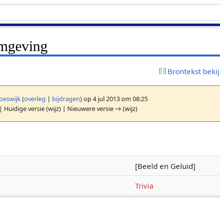
rmgeving
Brontekst beki
Doeswijk
(
overleg
|
bijdragen
)
op 4 jul 2013 om 08:25
| Huidige versie (wijz) | Nieuwere versie → (wijz)
[Beeld en Geluid]
Trivia