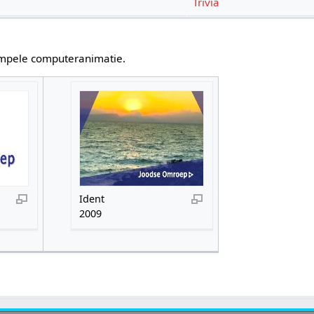
Trivia
impele computeranimatie.
Ident
2009