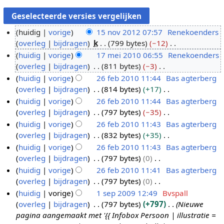
huidig
vorige
15 nov 2012 07:57
Renekoenders
overleg
bijdragen
k
799 bytes
−12
1
G
huidig
vorige
17 mei 2010 06:55
Renekoenders
5
e
overleg
bijdragen
811 bytes
−3
n
1
e
G
huidig
vorige
26 feb 2010 11:44
Bas agterberg
o
7
n
e
overleg
bijdragen
814 bytes
+17
v
m
2
b
e
G
huidig
vorige
26 feb 2010 11:44
Bas agterberg
2
e
6
e
n
e
overleg
bijdragen
797 bytes
−35
0
i
f
w
b
e
G
huidig
vorige
26 feb 2010 11:43
Bas agterberg
1
2
e
e
e
n
e
overleg
bijdragen
832 bytes
+35
2
0
b
r
w
b
e
G
huidig
vorige
26 feb 2010 11:43
Bas agterberg
1
2
k
e
e
n
e
overleg
bijdragen
797 bytes
0
0
0
i
r
w
b
e
G
huidig
vorige
26 feb 2010 11:41
Bas agterberg
1
n
k
e
e
n
e
overleg
bijdragen
797 bytes
0
0
g
i
r
w
b
e
G
huidig
vorige
1 sep 2009 12:49
Bvspall
s
n
k
e
e
n
e
overleg
bijdragen
797 bytes
+797
Nieuwe
1
s
g
i
r
w
b
e
pagina aangemaakt met '{{ Infobox Persoon | illustratie =
s
a
s
n
k
e
e