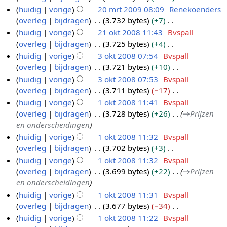
s
g
i
r
w
b
g
e
i
G
t
huidig
vorige
20 mrt 2009 08:09
Renekoenders
1
u
a
v
e
a
s
n
k
e
e
n
n
e
t
overleg
bijdragen
3.732 bytes
+7
a
0
n
p
2
n
m
s
g
i
r
w
b
g
e
i
G
t
huidig
vorige
21 okt 2008 11:43
Bvspall
2
r
0
v
e
a
s
n
k
e
e
n
n
e
t
overleg
bijdragen
3.725 bytes
+4
a
0
2
m
2
n
m
s
g
i
r
w
b
g
e
i
G
t
huidig
vorige
3 okt 2008 07:54
Bvspall
0
0
r
1
v
e
a
s
n
k
e
e
n
n
e
t
overleg
bijdragen
3.721 bytes
+10
a
9
0
t
o
3
n
m
s
g
i
r
w
b
g
e
i
G
t
huidig
vorige
3 okt 2008 07:53
Bvspall
9
2
k
o
v
e
a
s
n
k
e
e
n
n
e
t
overleg
bijdragen
3.711 bytes
−17
a
0
t
k
n
m
s
g
i
r
w
b
g
e
i
G
t
huidig
vorige
1 okt 2008 11:41
Bvspall
0
2
t
v
e
a
s
n
k
e
e
n
n
e
t
overleg
bijdragen
3.728 bytes
+26
→
Prijzen
a
9
0
2
1
n
m
s
g
i
r
w
b
g
e
i
en onderscheidingen
t
0
0
o
v
e
a
s
n
k
e
e
n
n
t
huidig
vorige
1 okt 2008 11:32
Bvspall
a
8
0
k
n
m
s
g
i
r
w
b
g
i
overleg
bijdragen
3.702 bytes
+3
t
8
t
v
e
a
s
n
k
e
e
n
G
t
huidig
vorige
1 okt 2008 11:32
Bvspall
a
2
n
m
s
g
i
r
w
g
e
i
overleg
bijdragen
3.699 bytes
+22
→
Prijzen
t
0
v
e
a
s
n
k
e
e
n
en onderscheidingen
t
a
0
n
m
s
g
i
r
n
g
i
huidig
vorige
1 okt 2008 11:31
Bvspall
t
8
v
e
a
s
n
k
b
n
overleg
bijdragen
3.677 bytes
−34
t
a
n
m
s
g
i
e
g
G
i
huidig
vorige
1 okt 2008 11:22
Bvspall
t
v
e
a
s
n
w