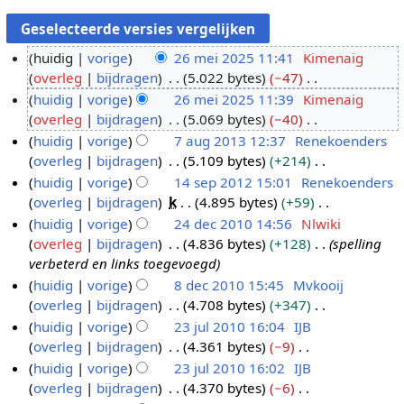
huidig
vorige
26 mei 2025 11:41
Kimenaig
overleg
bijdragen
5.022 bytes
−47
2
G
huidig
vorige
26 mei 2025 11:39
Kimenaig
6
e
overleg
bijdragen
5.069 bytes
−40
m
e
G
huidig
vorige
7 aug 2013 12:37
Renekoenders
e
n
e
overleg
bijdragen
5.109 bytes
+214
i
7
b
e
G
huidig
vorige
14 sep 2012 15:01
Renekoenders
2
a
e
n
e
overleg
bijdragen
k
4.895 bytes
+59
0
u
1
w
b
e
G
huidig
vorige
24 dec 2010 14:56
Nlwiki
2
g
4
e
e
n
e
overleg
bijdragen
4.836 bytes
+128
spelling
5
2
s
2
r
w
b
e
verbeterd en links toegevoegd
0
e
4
k
e
e
n
huidig
vorige
8 dec 2010 15:45
Mvkooij
1
p
d
i
r
w
b
overleg
bijdragen
4.708 bytes
+347
8
3
2
e
n
k
e
e
G
huidig
vorige
23 jul 2010 16:04
IJB
d
0
c
g
i
r
w
e
overleg
bijdragen
4.361 bytes
−9
e
2
1
2
s
n
k
e
e
G
huidig
vorige
23 jul 2010 16:02
IJB
c
3
2
0
s
g
i
r
n
e
overleg
bijdragen
4.370 bytes
−6
2
j
1
a
s
n
k
b