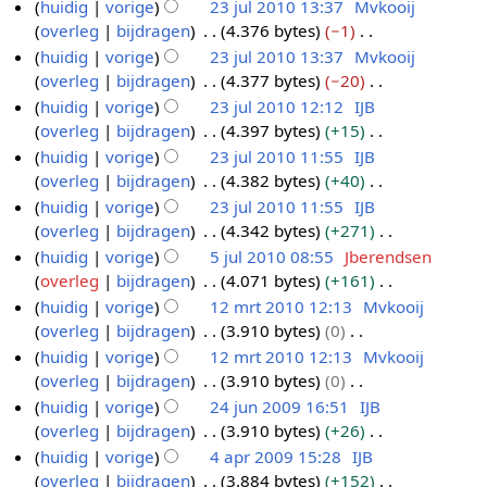
e
G
huidig
vorige
23 jul 2010 13:37
Mvkooij
0
u
0
m
s
g
i
e
n
e
overleg
bijdragen
4.376 bytes
−1
1
l
e
a
s
n
w
b
e
G
huidig
vorige
23 jul 2010 13:37
Mvkooij
0
2
n
m
s
g
e
e
n
e
overleg
bijdragen
4.377 bytes
−20
0
v
e
a
s
r
w
b
e
G
huidig
vorige
23 jul 2010 12:12
IJB
1
a
n
m
s
k
e
e
n
e
overleg
bijdragen
4.397 bytes
+15
t
0
v
e
a
i
r
w
b
e
G
t
huidig
vorige
23 jul 2010 11:55
IJB
a
n
m
n
k
e
e
n
e
i
overleg
bijdragen
4.382 bytes
+40
t
v
e
g
i
r
w
b
e
n
G
t
huidig
vorige
23 jul 2010 11:55
IJB
a
n
s
n
k
e
e
n
g
e
i
overleg
bijdragen
4.342 bytes
+271
t
v
s
g
i
r
w
b
e
n
G
t
huidig
vorige
5 jul 2010 08:55
Jberendsen
a
a
s
n
k
e
e
n
g
e
i
overleg
bijdragen
4.071 bytes
+161
t
5
m
s
g
i
r
w
b
e
n
G
t
huidig
vorige
12 mrt 2010 12:13
Mvkooij
j
e
a
s
n
k
e
e
n
g
e
i
overleg
bijdragen
3.910 bytes
0
u
1
n
m
s
g
i
r
w
b
e
n
G
huidig
vorige
12 mrt 2010 12:13
Mvkooij
l
2
v
e
a
s
n
k
e
e
n
g
e
overleg
bijdragen
3.910 bytes
0
a
2
m
n
m
s
g
i
r
w
b
e
G
t
huidig
vorige
24 jun 2009 16:51
IJB
0
r
v
e
a
s
n
k
e
e
n
e
t
overleg
bijdragen
3.910 bytes
+26
a
1
t
2
n
m
s
g
i
r
w
b
e
i
G
t
huidig
vorige
4 apr 2009 15:28
IJB
0
2
4
v
e
a
s
n
k
e
e
n
n
e
t
overleg
bijdragen
3.884 bytes
+152
a
0
j
4
n
m