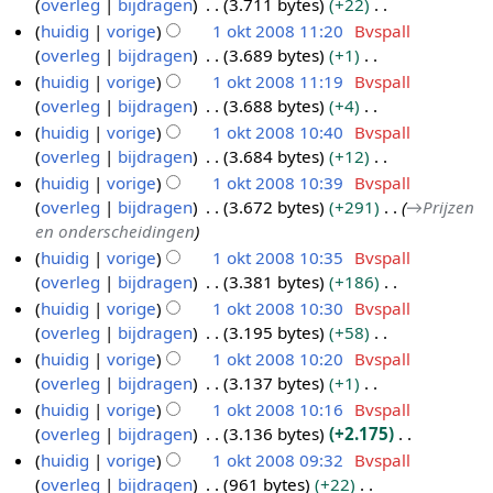
e
n
overleg
bijdragen
3.711 bytes
+22
t
a
n
m
s
g
e
e
g
G
i
huidig
vorige
1 okt 2008 11:20
Bvspall
t
v
e
a
s
r
n
e
n
overleg
bijdragen
3.689 bytes
+1
t
a
n
m
s
k
b
e
g
G
i
huidig
vorige
1 okt 2008 11:19
Bvspall
t
v
e
a
i
e
n
e
n
overleg
bijdragen
3.688 bytes
+4
t
a
n
m
n
w
b
e
g
G
i
huidig
vorige
1 okt 2008 10:40
Bvspall
t
v
e
g
e
e
n
e
n
overleg
bijdragen
3.684 bytes
+12
t
a
n
s
r
w
b
e
g
G
i
huidig
vorige
1 okt 2008 10:39
Bvspall
t
v
s
k
e
e
n
e
n
overleg
bijdragen
3.672 bytes
+291
→
Prijzen
t
a
a
i
r
w
b
e
g
en onderscheidingen
i
t
m
n
k
e
e
n
n
huidig
vorige
1 okt 2008 10:35
Bvspall
t
e
g
i
r
w
b
g
overleg
bijdragen
3.381 bytes
+186
i
n
s
n
k
e
e
G
n
huidig
vorige
1 okt 2008 10:30
Bvspall
v
s
g
i
r
w
e
g
overleg
bijdragen
3.195 bytes
+58
a
a
s
n
k
e
e
G
huidig
vorige
1 okt 2008 10:20
Bvspall
t
m
s
g
i
r
n
e
overleg
bijdragen
3.137 bytes
+1
t
e
a
s
n
k
b
e
G
i
huidig
vorige
1 okt 2008 10:16
Bvspall
n
m
s
g
i
e
n
e
n
overleg
bijdragen
3.136 bytes
+2.175
v
e
a
s
n
w
b
e
g
G
huidig
vorige
1 okt 2008 09:32
Bvspall
a
n
m
s
g
e
e
n
e
overleg
bijdragen
961 bytes
+22
t
v
e
a