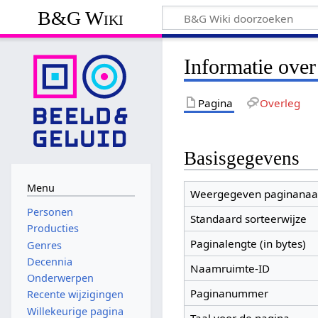
B&G Wiki
Informatie ove
Pagina
Overleg
Basisgegevens
Menu
Weergegeven paginana
Personen
Standaard sorteerwijze
Producties
Paginalengte (in bytes)
Genres
Decennia
Naamruimte-ID
Onderwerpen
Paginanummer
Recente wijzigingen
Willekeurige pagina