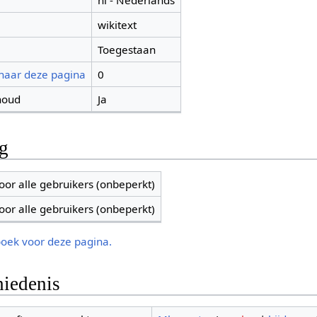
nl - Nederlands
wikitext
Toegestaan
 naar deze pagina
0
houd
Ja
ng
oor alle gebruikers (onbeperkt)
oor alle gebruikers (onbeperkt)
boek voor deze pagina.
iedenis