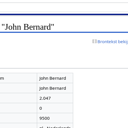
r "John Bernard"
Brontekst beki
am
John Bernard
John Bernard
2.047
0
9500