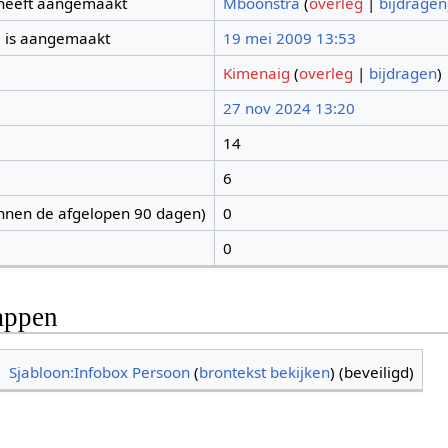
 heeft aangemaakt
Mboonstra
(
overleg
|
bijdragen
 is aangemaakt
19 mei 2009 13:53
Kimenaig
(
overleg
|
bijdragen
)
27 nov 2024 13:20
14
6
nnen de afgelopen 90 dagen)
0
0
appen
Sjabloon:Infobox Persoon
(
brontekst bekijken
) (beveiligd)