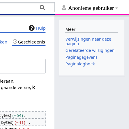
Anonieme gebruiker
Hulp
Meer
Verwijzingen naar deze
jken
Geschiedenis
pagina
Gerelateerde wijzigingen
Paginagegevens
Paginalogboek
nderaan.
rgaande versie,
k
=
bytes
+64
 bytes
−41