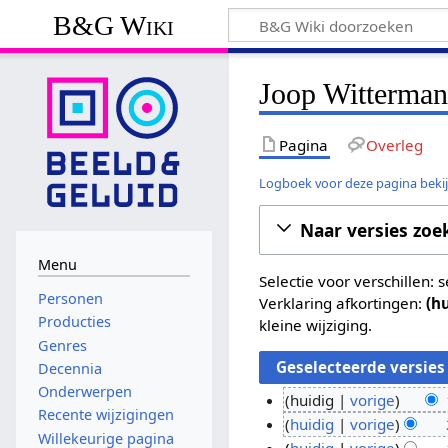
B&G Wiki
Joop Wittermans
Pagina
Overleg
Logboek voor deze pagina beki
Naar versies zoe
Menu
Selectie voor verschillen:
Personen
Verklaring afkortingen:
(h
Producties
kleine wijziging.
Genres
Decennia
Onderwerpen
huidig
vorige
Recente wijzigingen
G
1
huidig
vorige
Willekeurige pagina
e
G