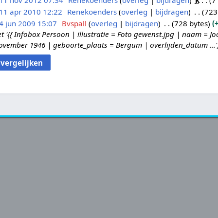
11 nov 2012 07:34
Renekoenders
overleg
bijdragen
k
7
11 apr 2010 12:22
Renekoenders
overleg
bijdragen
723
4 jun 2009 15:07
Bvspall
overleg
bijdragen
728 bytes
'{{ Infobox Persoon | illustratie = Foto gewenst.jpg | naam = J
vember 1946 | geboorte_plaats = Bergum | overlijden_datum ...'