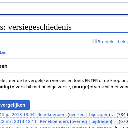
: versiegeschiedenis
Brontekst beki
jken
ken
 selecteer de te vergelijken versies en toets ENTER of de knop o
uidig)
= verschil met huidige versie,
(vorige)
= verschil met voo
15 jul 2013 13:04
Renekoenders
overleg
bijdragen
734 
22 mrt 2013 12:11
Renekoenders
overleg
bijdragen
670