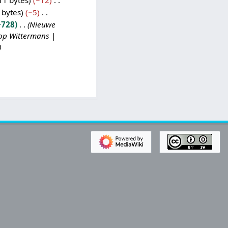
11 bytes
−12
 bytes
−5
+728
Nieuwe
oop Wittermans |