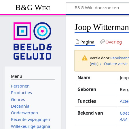
B&G Wiki
Joop Witterman
Pagina
Overleg
Versie door
Renekoend
(
wijz
)
← Oudere versie
Menu
Naam
Joop
Personen
Geboren
Ber
Producties
Genres
Functies
Acte
Decennia
Bekend van
Goed
Onderwerpen
AAA
Recente wijzigingen
Willekeurige pagina