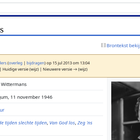
s
Brontekst beki
ers
(
overleg
|
bijdragen
)
op 15 jul 2013 om 13:04
| Huidige versie (wijz) | Nieuwere versie → (wijz)
 Wittermans
gum, 11 november 1946
ur
e tijden slechte tijden
,
Van God los
,
Zeg 'ns