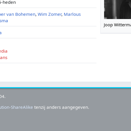
5-heden
per van Bohemen
,
Wim Zomer
,
Marlous
tsma
Joop Witterm
ia
edia
mans
04.
tion-ShareAlike
tenzij anders aangegeven.