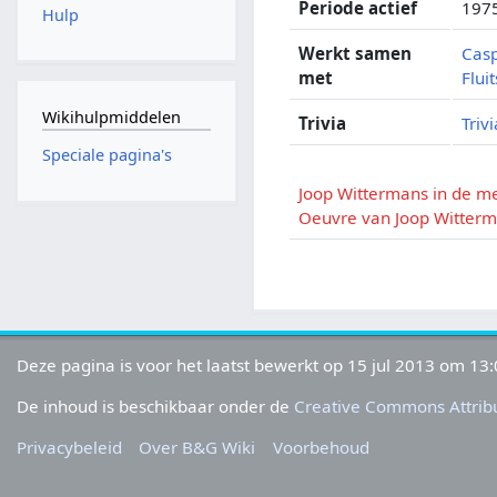
Periode actief
197
Hulp
Werkt samen
Cas
met
Flui
Wikihulpmiddelen
Trivia
Triv
Speciale pagina's
Joop Wittermans in de m
Oeuvre van Joop Witter
Deze pagina is voor het laatst bewerkt op 15 jul 2013 om 13:
De inhoud is beschikbaar onder de
Creative Commons Attribu
Privacybeleid
Over B&G Wiki
Voorbehoud