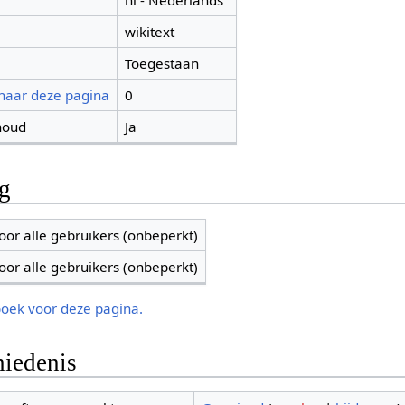
nl - Nederlands
wikitext
Toegestaan
 naar deze pagina
0
houd
Ja
ng
oor alle gebruikers (onbeperkt)
oor alle gebruikers (onbeperkt)
boek voor deze pagina.
iedenis