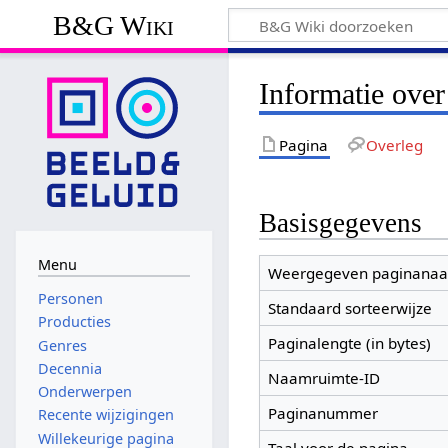
B&G Wiki
Informatie ove
Pagina
Overleg
Basisgegevens
Menu
Weergegeven paginana
Personen
Standaard sorteerwijze
Producties
Paginalengte (in bytes)
Genres
Decennia
Naamruimte-ID
Onderwerpen
Paginanummer
Recente wijzigingen
Willekeurige pagina