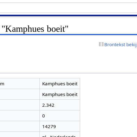
r "Kamphues boeit"
Brontekst beki
am
Kamphues boeit
Kamphues boeit
2.342
0
14279