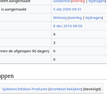
 heeft aangemaakt
Goswinvd
(
overleg
|
bijdragen
)
 is aangemaakt
5 okt 2009 09:31
Mvkooij
(
overleg
|
bijdragen
)
8 dec 2010 08:56
9
3
nnen de afgelopen 90 dagen)
0
0
appen
Sjabloon:Infobox Productie
(
brontekst bekijken
) (beveiligd)