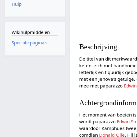
Hulp
Wikihulpmiddelen
Speciale pagina's
Beschrijving
De titel van dit merkwaa
ketent zich met handboei
letterlijk en figuurlijk ge
met een Jehova’s getuige, 
mee met paparazzo
Edwin
Achtergrondinform
Het moment van boeien is
wordt paparazzo
Edwin Sm
waardoor Kamphues tweeho
comdian
Donald Olie
. Hij