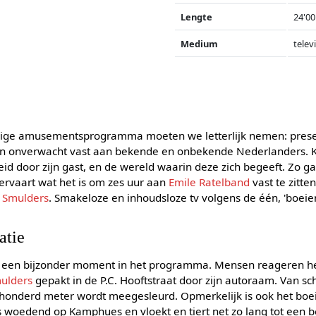
Lengte
24'00
Medium
telev
rdige amusementsprogramma moeten we letterlijk nemen: pres
en onverwacht vast aan bekende en onbekende Nederlanders.
boeid door zijn gast, en de wereld waarin deze zich begeeft. Zo g
ervaart wat het is om zes uur aan
Emile Ratelband
vast te zitte
 Smulders
. Smakeloze en inhoudsloze tv volgens de één, 'boeie
atie
 een bijzonder moment in het programma. Mensen reageren hee
ulders
gepakt in de P.C. Hooftstraat door zijn autoraam. Van sch
nderd meter wordt meegesleurd. Opmerkelijk is ook het boei
 is woedend op Kamphues en vloekt en tiert net zo lang tot een