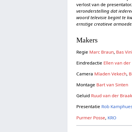
verlost van de presentator
veronderstelling dat ieder
woord televisie begint te k
ernstige creatieve armoede
Makers
Regie
Marc Braun
,
Bas Vin
Eindredactie
Ellen van der
Camera
Mladen Vekech
,
B
Montage
Bart van Sinten
Geluid
Ruud van der Braa
Presentatie
Rob Kamphue
Purmer Posse
,
KRO