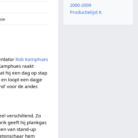
2000-2009
Productielijst K
isie
entator
Rob Kamphues
 Kamphues raakt
aat hij een dag op stap
n en loopt een dagje
nd' voor de ander.
l verschillend. Zo
rik geeft hij plankgas
en van stand-up
 betonschaar hem