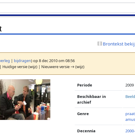
t
Brontekst beki
verleg
|
bijdragen
)
op 8 dec 2010 om 08:56
| Huidige versie (wijz) | Nieuwere versie → (wijz)
Periode
2009
Beschikbaar in
Beeld
archief
Genre
praa
amu
Decennia
2000