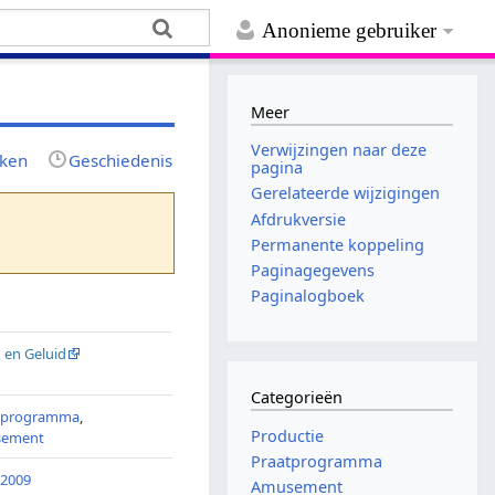
Anonieme gebruiker
Meer
Verwijzingen naar deze
jken
Geschiedenis
pagina
Gerelateerde wijzigingen
Afdrukversie
Permanente koppeling
Paginagegevens
Paginalogboek
 en Geluid
Categorieën
tprogramma
,
Productie
sement
Praatprogramma
-2009
Amusement