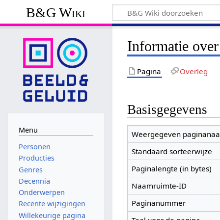
B&G Wiki
Informatie ove
Pagina
Overleg
Basisgegevens
Menu
Weergegeven paginana
Personen
Standaard sorteerwijze
Producties
Paginalengte (in bytes)
Genres
Decennia
Naamruimte-ID
Onderwerpen
Paginanummer
Recente wijzigingen
Willekeurige pagina