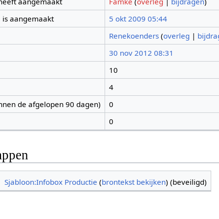
 heeft aangemaakt
Famke
(
overleg
|
bijdragen
)
 is aangemaakt
5 okt 2009 05:44
Renekoenders
(
overleg
|
bijdr
30 nov 2012 08:31
10
4
nnen de afgelopen 90 dagen)
0
0
appen
Sjabloon:Infobox Productie
(
brontekst bekijken
) (beveiligd)