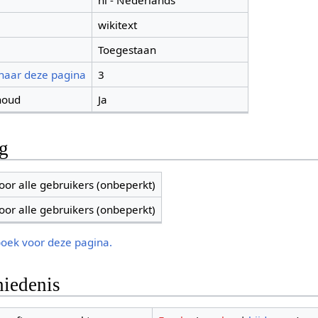
nl - Nederlands
wikitext
Toegestaan
 naar deze pagina
3
houd
Ja
ng
oor alle gebruikers (onbeperkt)
oor alle gebruikers (onbeperkt)
boek voor deze pagina.
iedenis