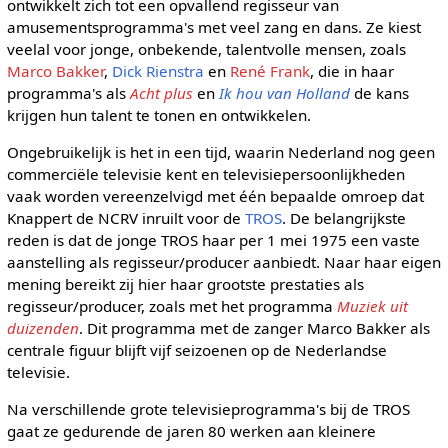
ontwikkelt zich tot een opvallend regisseur van
amusementsprogramma's met veel zang en dans. Ze kiest
veelal voor jonge, onbekende, talentvolle mensen, zoals
Marco Bakker
,
Dick Rienstra
en
René Frank
, die in haar
programma's als
Acht plus
en
Ik hou van Holland
de kans
krijgen hun talent te tonen en ontwikkelen.
Ongebruikelijk is het in een tijd, waarin Nederland nog geen
commerciële televisie kent en televisiepersoonlijkheden
vaak worden vereenzelvigd met één bepaalde omroep dat
Knappert de NCRV inruilt voor de
TROS
. De belangrijkste
reden is dat de jonge TROS haar per 1 mei 1975 een vaste
aanstelling als regisseur/producer aanbiedt. Naar haar eigen
mening bereikt zij hier haar grootste prestaties als
regisseur/producer, zoals met het programma
Muziek uit
duizenden
. Dit programma met de zanger Marco Bakker als
centrale figuur blijft vijf seizoenen op de Nederlandse
televisie.
Na verschillende grote televisieprogramma's bij de TROS
gaat ze gedurende de jaren 80 werken aan kleinere