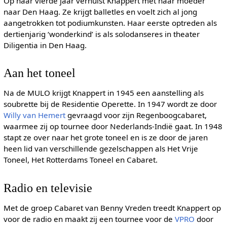
Op haar vierde jaar verhuist Knappert met haar moeder
naar Den Haag. Ze krijgt balletles en voelt zich al jong
aangetrokken tot podiumkunsten. Haar eerste optreden als
dertienjarig ‘wonderkind’ is als solodanseres in theater
Diligentia in Den Haag.
Aan het toneel
Na de MULO krijgt Knappert in 1945 een aanstelling als
soubrette bij de Residentie Operette. In 1947 wordt ze door
Willy van Hemert
gevraagd voor zijn Regenboogcabaret,
waarmee zij op tournee door Nederlands-Indië gaat. In 1948
stapt ze over naar het grote toneel en is ze door de jaren
heen lid van verschillende gezelschappen als Het Vrije
Toneel, Het Rotterdams Toneel en Cabaret.
Radio en televisie
Met de groep Cabaret van Benny Vreden treedt Knappert op
voor de radio en maakt zij een tournee voor de
VPRO
door