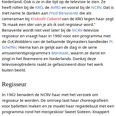
Nederland. Ook is ze in die tijd op de televisie te zien. Ze
heeft rollen bij de
KRO
, de
AVRO
en vooral bij de
NCRV
. Dat is
met name te danken aan
Fred Benavente
die als
cameraman bij
Krokodil Cabaret
van de KRO tegen haar zegt:
“Ik maak een ster van je als ik ooit regisseur word.”
Benavente wordt niet veel later bij de
NCRV
-televisie
regisseur en vraagt haar in 1960 voor een programma met
de O.K.Wobblers van de befaamde Skymasters bandleider
Pi
Scheffer
. Hierna kan ze gelijk aan de slag in de serie
amusementsprogramma's
Marinade
, waarin ze danst en
zingt in het Roemeens en Nederlands. Dankzij deze
televisieoptredens raakt ze gefascineerd door het werk
buiten beeld.
Regisseur
In 1962 benadert de NCRV haar met het verzoek om
regisseur te worden. De omroep laat haar choreografieën
voor balletten maken en ze maakt haar regiedebuut met een
programma rond het meisjeskoor Sweet Sixteen. Knappert