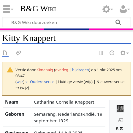
B&G Wiki
Kitty Knappert
Versie door
Kimenaig
(
overleg
|
bijdragen
)
op 1 okt 2025 om
08:47
(
wijz
)
← Oudere versie
| Huidige versie (wijz) | Nieuwere versie
→ (wijz)
Naam
Catharina Cornelia Knappert
Geboren
Semarang, Nederlands-Indië, 19
september 1929
Kitt
Gestorven
Onbekend, 11 juli 2025