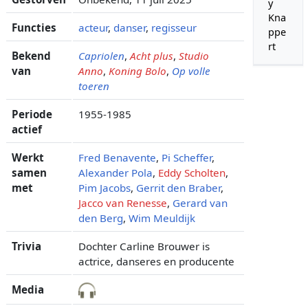
y
Kna
Functies
acteur
,
danser
,
regisseur
ppe
rt
Bekend
Capriolen
,
Acht plus
,
Studio
van
Anno
,
Koning Bolo
,
Op volle
toeren
Periode
1955-1985
actief
Werkt
Fred Benavente
,
Pi Scheffer
,
samen
Alexander Pola
,
Eddy Scholten
,
met
Pim Jacobs
,
Gerrit den Braber
,
Jacco van Renesse
,
Gerard van
den Berg
,
Wim Meuldijk
Trivia
Dochter Carline Brouwer is
actrice, danseres en producente
Media